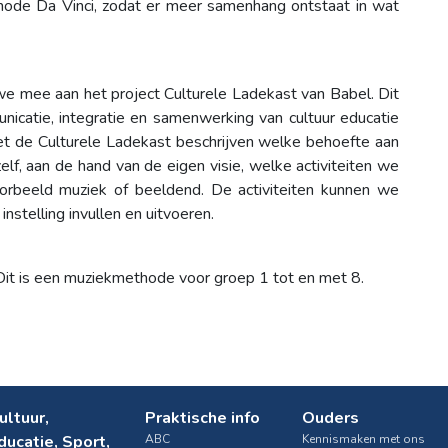
thode Da Vinci, zodat er meer samenhang ontstaat in wat
e mee aan het project Culturele Ladekast van Babel. Dit
nicatie, integratie en samenwerking van cultuur educatie
et de Culturele Ladekast beschrijven welke behoefte aan
lf, aan de hand van de eigen visie, welke activiteiten we
voorbeeld muziek of beeldend. De activiteiten kunnen we
nstelling invullen en uitvoeren.
it is een muziekmethode voor groep 1 tot en met 8.
ultuur,
Praktische info
Ouders
ducatie, Sport,
ABC
Kennismaken met ons