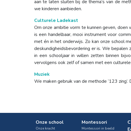
aan te laten sluiten bij de thema’s van de me
we kinderen aanbieden.
Culturele Ladekast
Om onze ambitie vorm te kunnen geven, doen w
is een handelbaar, mooi instrument voor commu
met én in het onderwijs. Zo kan onze school m
deskundigheidsbevordering er is. We bepalen ze
in een schooljaar in willen zetten binnen bij
vervolgens ook zelf of samen met een culturele i
Muziek
We maken gebruik van de methode ‘123 zing’. D
Onze school
Montessori
C
Onze kracht
Montessori in beeld
E