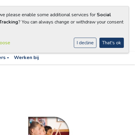
 we please enable some additional services for
Social
Tracking
? You can always change or withdraw your consent
hoose
I decline
That's ok
ers
Werken bij