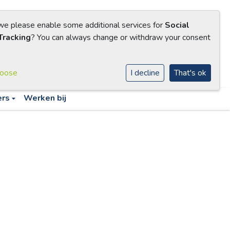
 we please enable some additional services for
Social
Tracking
? You can always change or withdraw your consent
hoose
I decline
That's ok
ers
Werken bij