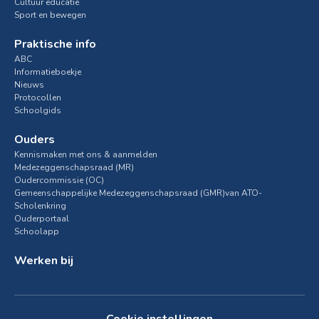
Cultuur educatie
Sport en bewegen
Praktische info
ABC
Informatieboekje
Nieuws
Protocollen
Schoolgids
Ouders
Kennismaken met ons & aanmelden
Medezeggenschapsraad (MR)
Oudercommissie (OC)
Gemeenschappelijke Medezeggenschapsraad (GMR)van ATO-
Scholenkring
Ouderportaal
Schoolapp
Werken bij
Cookie instellingen