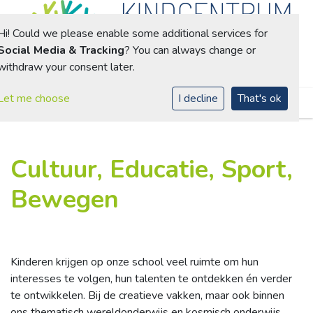
Hi! Could we please enable some additional services for
Social Media & Tracking
? You can always change or
withdraw your consent later.
Toggle navigation
Let me choose
I decline
That's ok
Cultuur, Educatie, Sport,
Bewegen
Kinderen krijgen op onze school veel ruimte om hun
interesses te volgen, hun talenten te ontdekken én verder
te ontwikkelen. Bij de creatieve vakken, maar ook binnen
ons thematisch wereldonderwijs en kosmisch onderwijs.